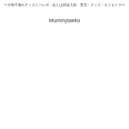
〜９割子連れディズニーレポ・あとは切迫入院・育児・グッズ・エトセトラ〜
Mummytaeko