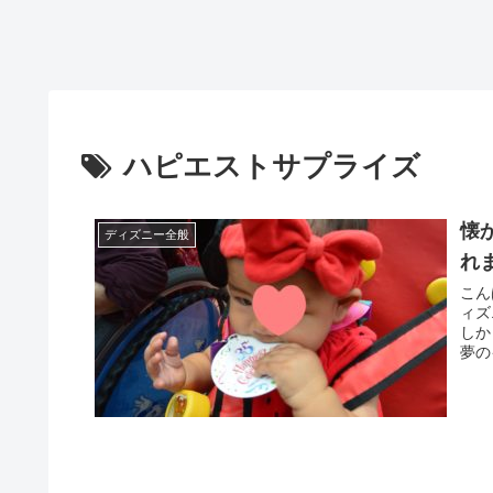
ハピエストサプライズ
懐
ディズニー全般
れ
こん
ィズ
しか
夢の