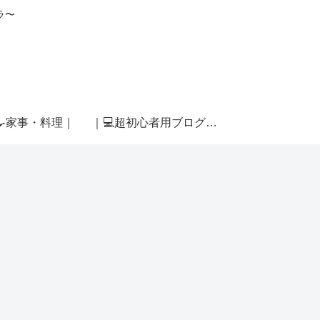
ラ〜
🍳家事・料理｜
｜💻超初心者用ブログ運営｜