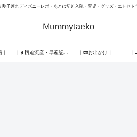
９割子連れディズニーレポ・あとは切迫入院・育児・グッズ・エトセト
Mummytaeko
語｜
｜💉切迫流産・早産記録｜
｜🚃お出かけ｜
｜