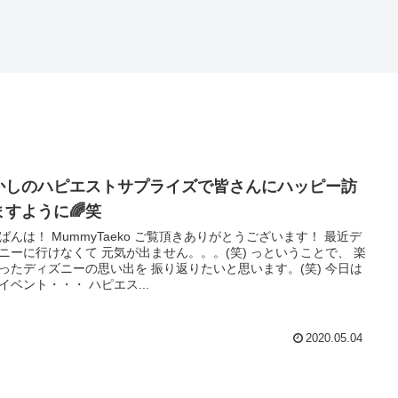
かしのハピエストサプライズで皆さんにハッピー訪
ますように🌈笑
ばんは！ MummyTaeko ご覧頂きありがとうございます！ 最近デ
ニーに行けなくて 元気が出ません。。。(笑) っということで、 楽
ったディズニーの思い出を 振り返りたいと思います。(笑) 今日は
イベント・・・ ハピエス...
2020.05.04