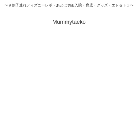
〜９割子連れディズニーレポ・あとは切迫入院・育児・グッズ・エトセトラ〜
Mummytaeko