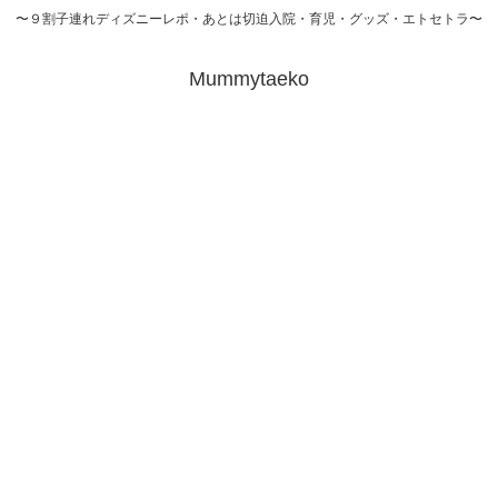
〜９割子連れディズニーレポ・あとは切迫入院・育児・グッズ・エトセトラ〜
Mummytaeko