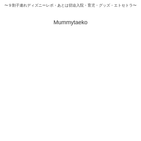
〜９割子連れディズニーレポ・あとは切迫入院・育児・グッズ・エトセトラ〜
Mummytaeko