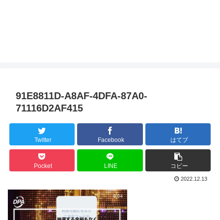
91E8811D-A8AF-4DFA-87A0-
71116D2AF415
Twitter
Facebook
はてブ
Pocket
LINE
コピー
2022.12.13