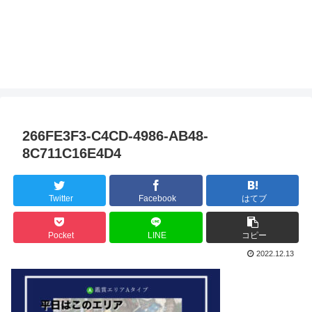
266FE3F3-C4CD-4986-AB48-
8C711C16E4D4
Twitter
Facebook
はてブ
Pocket
LINE
コピー
2022.12.13