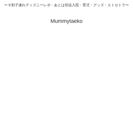
〜９割子連れディズニーレポ・あとは切迫入院・育児・グッズ・エトセトラ〜
Mummytaeko