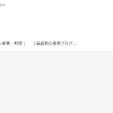
ラ〜
🍳家事・料理｜
｜💻超初心者用ブログ運営｜