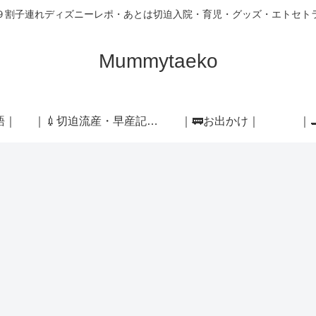
９割子連れディズニーレポ・あとは切迫入院・育児・グッズ・エトセト
Mummytaeko
語｜
｜💉切迫流産・早産記録｜
｜🚃お出かけ｜
｜