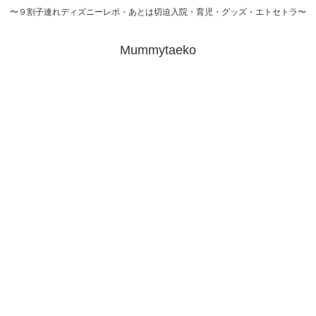
〜９割子連れディズニーレポ・あとは切迫入院・育児・グッズ・エトセトラ〜
Mummytaeko