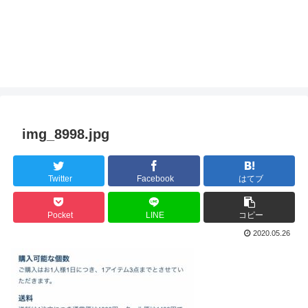
img_8998.jpg
Twitter
Facebook
はてブ
Pocket
LINE
コピー
2020.05.26