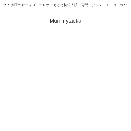
〜９割子連れディズニーレポ・あとは切迫入院・育児・グッズ・エトセトラ〜
Mummytaeko