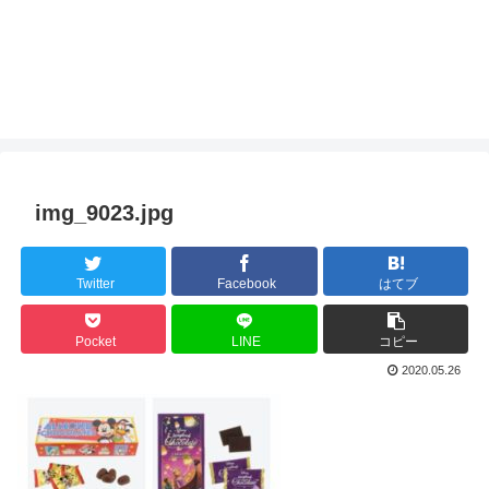
img_9023.jpg
Twitter
Facebook
はてブ
Pocket
LINE
コピー
2020.05.26