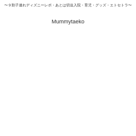
〜９割子連れディズニーレポ・あとは切迫入院・育児・グッズ・エトセトラ〜
Mummytaeko