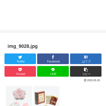
img_9028.jpg
Twitter
Facebook
はてブ
Pocket
LINE
コピー
2020.05.26