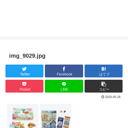
img_9029.jpg
Twitter
Facebook
はてブ
Pocket
LINE
コピー
2020.05.26