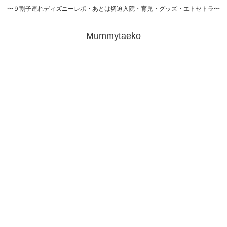
〜９割子連れディズニーレポ・あとは切迫入院・育児・グッズ・エトセトラ〜
Mummytaeko