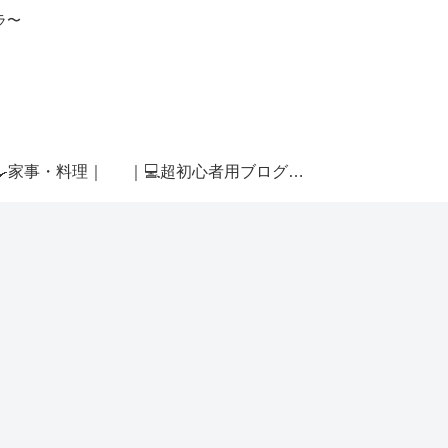
ラ〜
🍳家事・料理｜
｜💻超初心者用ブログ運営｜