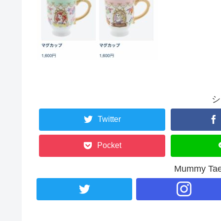
シ
Twitter
Pocket
Mummy T