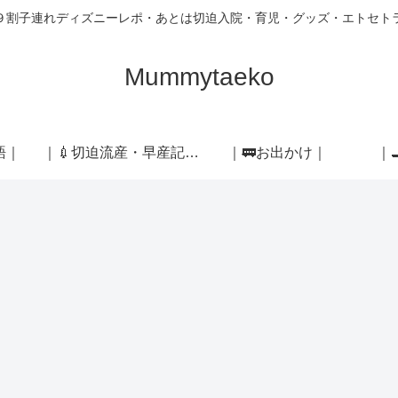
９割子連れディズニーレポ・あとは切迫入院・育児・グッズ・エトセト
Mummytaeko
語｜
｜💉切迫流産・早産記録｜
｜🚃お出かけ｜
｜