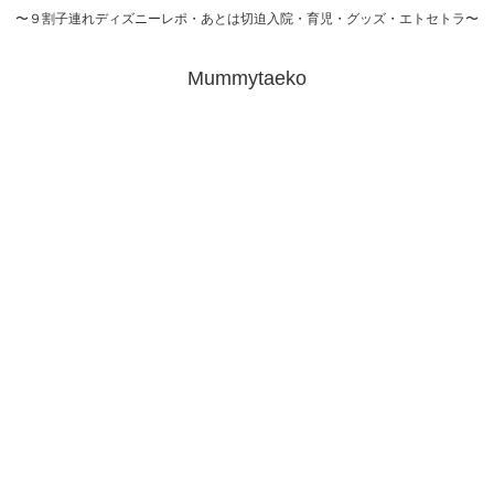
〜９割子連れディズニーレポ・あとは切迫入院・育児・グッズ・エトセトラ〜
Mummytaeko