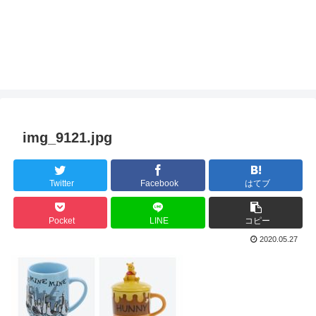
img_9121.jpg
Twitter
Facebook
はてブ
Pocket
LINE
コピー
2020.05.27