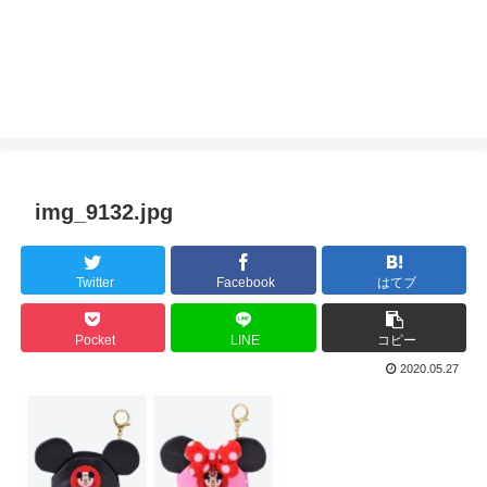
img_9132.jpg
Twitter
Facebook
はてブ
Pocket
LINE
コピー
2020.05.27