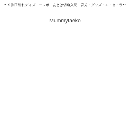
〜９割子連れディズニーレポ・あとは切迫入院・育児・グッズ・エトセトラ〜
Mummytaeko