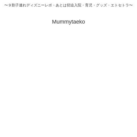
〜９割子連れディズニーレポ・あとは切迫入院・育児・グッズ・エトセトラ〜
Mummytaeko