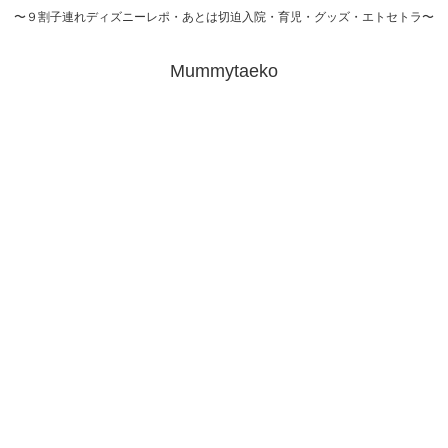
〜９割子連れディズニーレポ・あとは切迫入院・育児・グッズ・エトセトラ〜
Mummytaeko