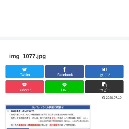
img_1077.jpg
Twitter
Facebook
はてブ
Pocket
LINE
コピー
2020.07.10