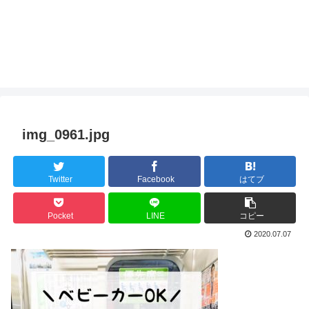
img_0961.jpg
Twitter
Facebook
はてブ
Pocket
LINE
コピー
2020.07.07