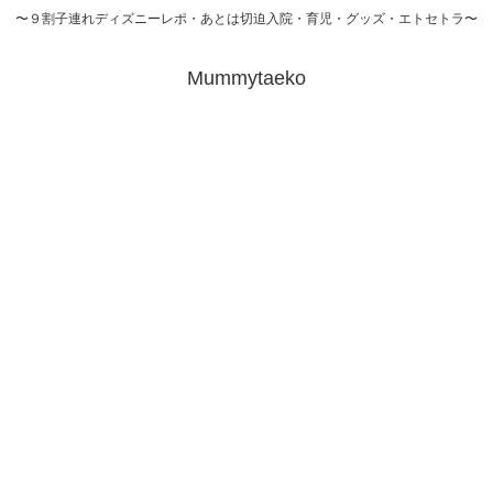
〜９割子連れディズニーレポ・あとは切迫入院・育児・グッズ・エトセトラ〜
Mummytaeko