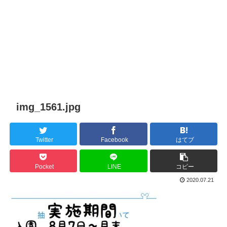
img_1561.jpg
Twitter
Facebook
はてブ
Pocket
LINE
コピー
2020.07.21