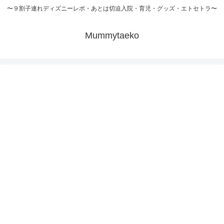
〜９割子連れディズニーレポ・あとは切迫入院・育児・グッズ・エトセトラ〜
Mummytaeko