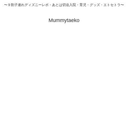
〜９割子連れディズニーレポ・あとは切迫入院・育児・グッズ・エトセトラ〜
Mummytaeko