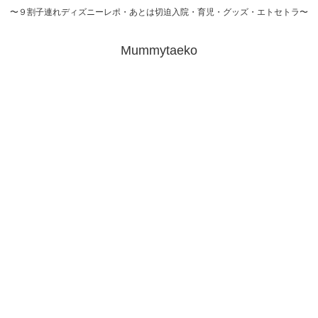
〜９割子連れディズニーレポ・あとは切迫入院・育児・グッズ・エトセトラ〜
Mummytaeko