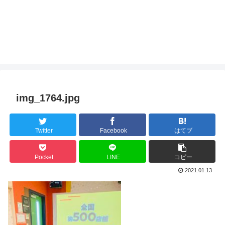
img_1764.jpg
Twitter
Facebook
はてブ
Pocket
LINE
コピー
2021.01.13