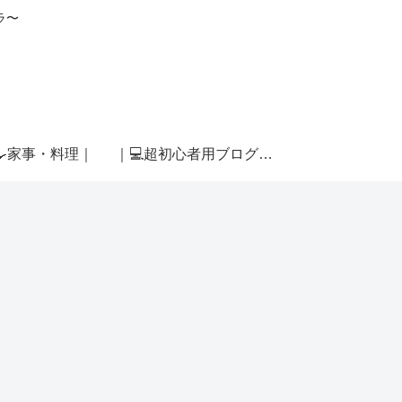
ラ〜
🍳家事・料理｜
｜💻超初心者用ブログ運営｜