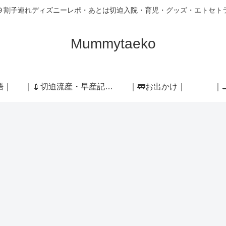
９割子連れディズニーレポ・あとは切迫入院・育児・グッズ・エトセト
Mummytaeko
語｜
｜💉切迫流産・早産記録｜
｜🚃お出かけ｜
｜