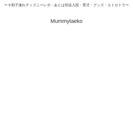
〜９割子連れディズニーレポ・あとは切迫入院・育児・グッズ・エトセトラ〜
Mummytaeko