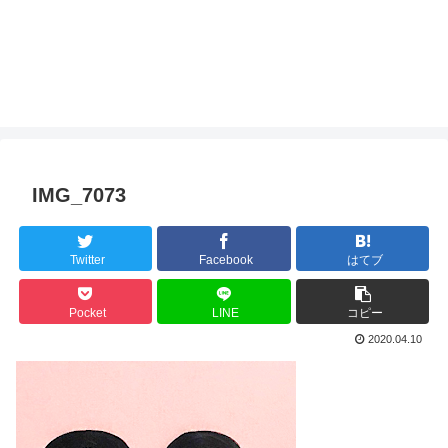
IMG_7073
Twitter
Facebook
はてブ
Pocket
LINE
コピー
2020.04.10