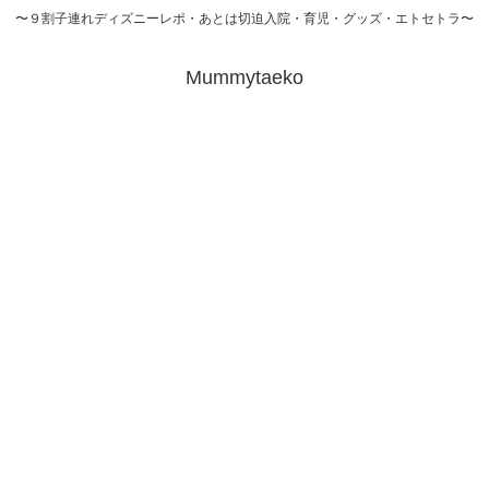
〜９割子連れディズニーレポ・あとは切迫入院・育児・グッズ・エトセトラ〜
Mummytaeko