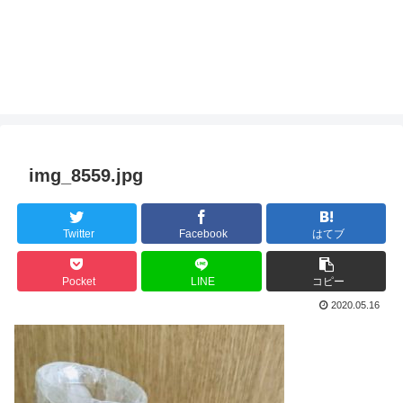
img_8559.jpg
Twitter
Facebook
はてブ
Pocket
LINE
コピー
2020.05.16