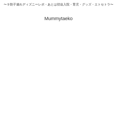
〜９割子連れディズニーレポ・あとは切迫入院・育児・グッズ・エトセトラ〜
Mummytaeko