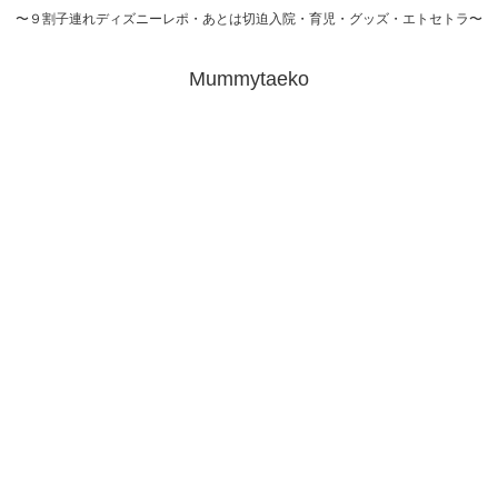
〜９割子連れディズニーレポ・あとは切迫入院・育児・グッズ・エトセトラ〜
Mummytaeko