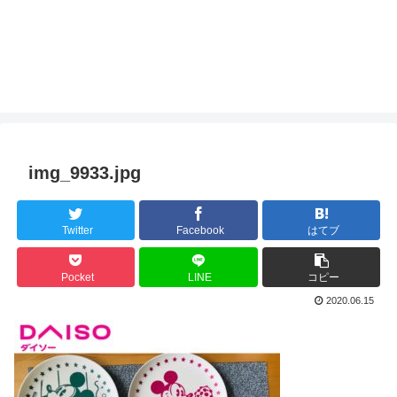
img_9933.jpg
Twitter
Facebook
はてブ
Pocket
LINE
コピー
2020.06.15