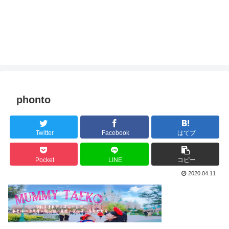
phonto
Twitter
Facebook
はてブ
Pocket
LINE
コピー
2020.04.11