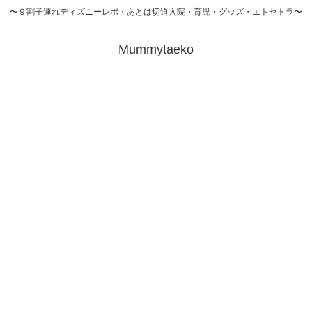
〜９割子連れディズニーレポ・あとは切迫入院・育児・グッズ・エトセトラ〜
Mummytaeko