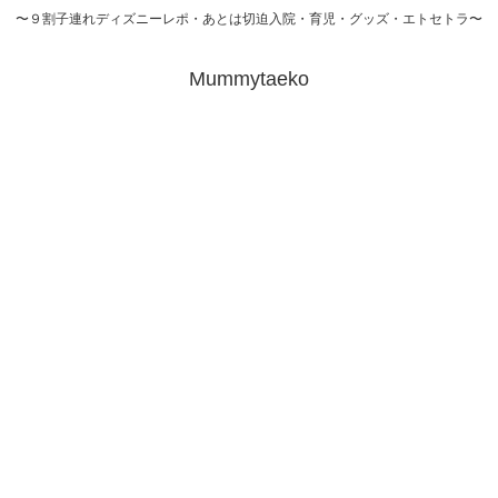
〜９割子連れディズニーレポ・あとは切迫入院・育児・グッズ・エトセトラ〜
Mummytaeko