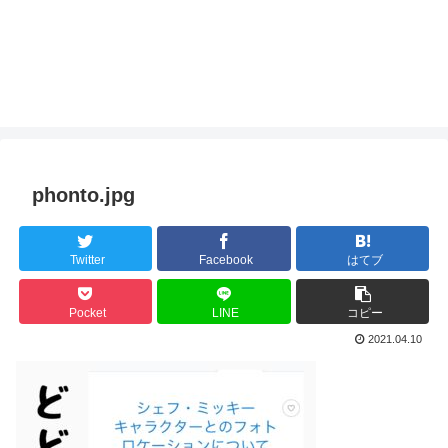
phonto.jpg
Twitter
Facebook
はてブ
Pocket
LINE
コピー
2021.04.10