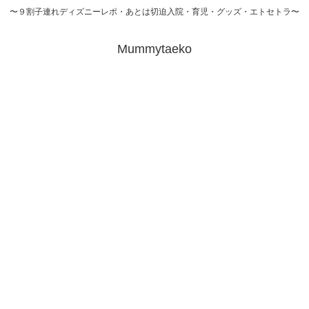
〜９割子連れディズニーレポ・あとは切迫入院・育児・グッズ・エトセトラ〜
Mummytaeko