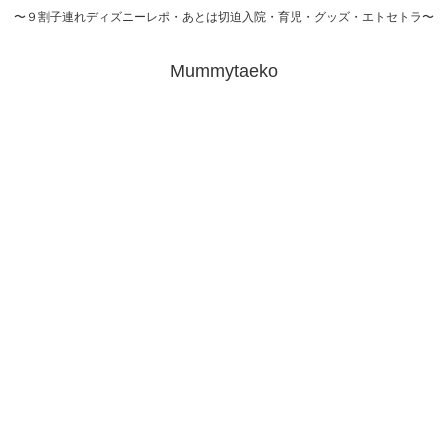
〜９割子連れディズニーレポ・あとは切迫入院・育児・グッズ・エトセトラ〜
Mummytaeko