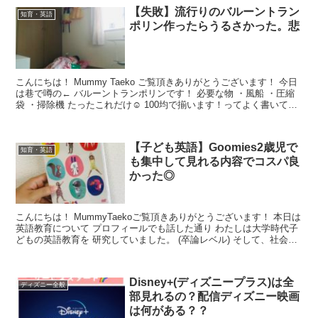
【失敗】流行りのバルーントラン
知育・英語
ポリン作ったらうるさかった。悲
こんにちは！ Mummy Taeko ご覧頂きありがとうございます！ 今日
は巷で噂の← バルーントランポリンです！ 必要な物 ・風船 ・圧縮
袋 ・掃除機 たったこれだけ☺️ 100均で揃います！ってよく書いてあ
りますが、 100均いけなくな...
【子ども英語】Goomies2歳児で
知育・英語
も集中して見れる内容でコスパ良
かった◎
こんにちは！ MummyTaekoご覧頂きありがとうございます！ 本日は
英語教育について プロフィールでも話した通り わたしは大学時代子
どもの英語教育を 研究していました。 (卒論レベル) そして、社会人
で英会話業界へ (ただし法人営業) ...
Disney+(ディズニープラス)は全
ディズニー全般
部見れるの？配信ディズニー映画
は何がある？？