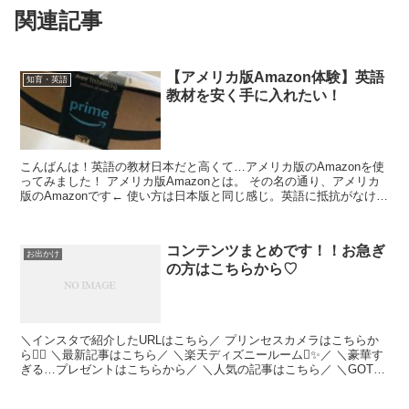
関連記事
【アメリカ版Amazon体験】英語
知育・英語
教材を安く手に入れたい！
こんばんは！英語の教材日本だと高くて…アメリカ版のAmazonを使
ってみました！ アメリカ版Amazonとは。 その名の通り、アメリカ
版のAmazonです← 使い方は日本版と同じ感じ。英語に抵抗がなけれ
ば読めると思います！ フォニックスのお...
コンテンツまとめです！！お急ぎ
お出かけ
の方はこちらから♡
＼インスタで紹介したURLはこちら／ プリンセスカメラはこちらか
ら💁‍♀️ ＼最新記事はこちら／ ＼楽天ディズニールーム✨／ ＼豪華す
ぎる…プレゼントはこちらから／ ＼人気の記事はこちら／ ＼GOTO
キャンペーン使うなら楽天トラベル／ ＼...